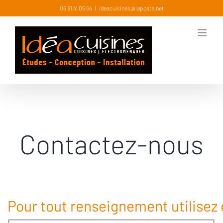
Skip
06 31 41 05 64
|
ideacuisines@laposte.net
to
content
Contactez-nous
Pour tout renseignement utilisez 