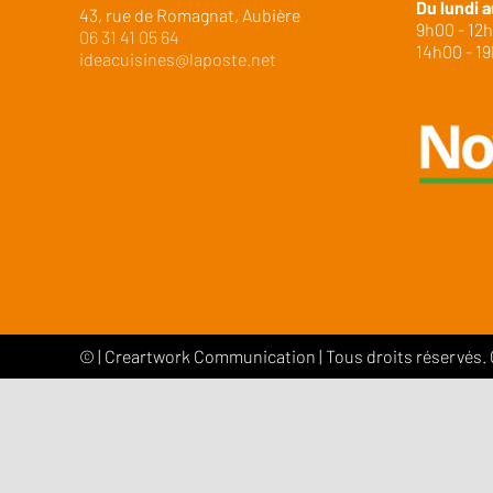
Du lundi a
43, rue de Romagnat, Aubière
9h00 - 12
06 31 41 05 64
14h00 - 1
ideacuisines@laposte.net
©
|
Creartwork Communication
| Tous droits réservés.