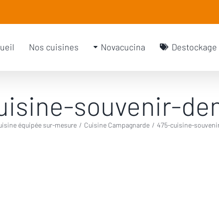
rch
ueil
Nos cuisines
Novacucina
Destockage
uisine-souvenir-de
uisine équipée sur-mesure
/
Cuisine Campagnarde
/
475-cuisine-souveni