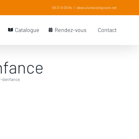
06 31 41 05 64
|
ideacuisines@laposte.net
Catalogue
Rendez-vous
Contact
nfance
r-denfance