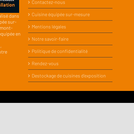
Contactez-nous
Cuisine équipée sur-mesure
alisé dans
pée sur-
Mentions légales
rmont-
équipée en
Notre savoir-faire
,
Politique de confidentialité
otre
Rendez-vous
Destockage de cuisines d’exposition