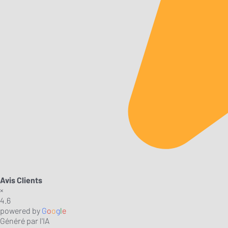
Avis Clients
×
4.6
powered by
G
o
o
g
l
e
Généré par l'IA