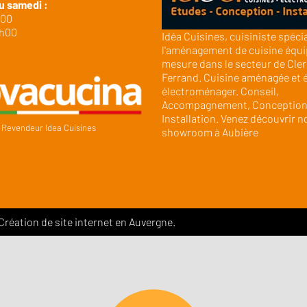
u samedi :
h00
9h00
Idéa Cuisines, cuisiniste spéci
l'aménagement de cuisine équi
mesure dans le secteur de Cle
Ferrand. Cuisine aménagée et 
électroménager. Conseil,
Accompagnement, Conception
Installation. Venez découvrir n
Revendeur Idea Cuisines
showroom à Aubière
 Création de site internet en Auvergne.