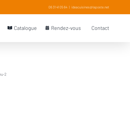
06 31 41 05 64
|
ideacuisines@laposte.net
Catalogue
Rendez-vous
Contact
eu-2