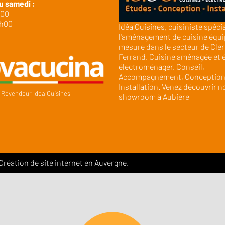
u samedi :
h00
9h00
Idéa Cuisines, cuisiniste spéci
l'aménagement de cuisine équi
mesure dans le secteur de Cle
Ferrand. Cuisine aménagée et 
électroménager. Conseil,
Accompagnement, Conception
Installation. Venez découvrir n
Revendeur Idea Cuisines
showroom à Aubière
 Création de site internet en Auvergne.