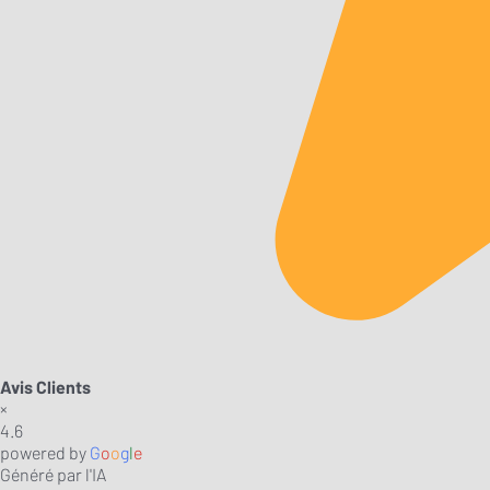
Avis Clients
×
4.6
powered by
G
o
o
g
l
e
Généré par l'IA