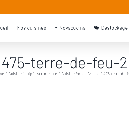
rch
ueil
Nos cuisines
Novacucina
Destockage
475-terre-de-feu-2
me
/
Cuisine équipée sur-mesure
/
Cuisine Rouge Grenat
/
475-terre-de-f