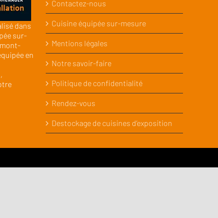
Contactez-nous
Cuisine équipée sur-mesure
alisé dans
pée sur-
Mentions légales
rmont-
équipée en
Notre savoir-faire
,
Politique de confidentialité
otre
Rendez-vous
Destockage de cuisines d’exposition