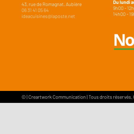
Du lundi a
43, rue de Romagnat, Aubière
9h00 - 12
06 31 41 05 64
14h00 - 1
ideacuisines@laposte.net
©
|
Creartwork Communication
| Tous droits réservés.