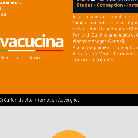
u samedi :
h00
9h00
Idéa Cuisines, cuisiniste spéci
l'aménagement de cuisine équi
mesure dans le secteur de Cle
Ferrand. Cuisine aménagée et 
électroménager. Conseil,
Accompagnement, Conception
Installation. Venez découvrir n
Revendeur Idea Cuisines
showroom à Aubière
 Création de site internet en Auvergne.