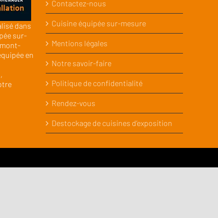
Contactez-nous
Cuisine équipée sur-mesure
alisé dans
pée sur-
Mentions légales
rmont-
équipée en
Notre savoir-faire
,
Politique de confidentialité
otre
Rendez-vous
Destockage de cuisines d’exposition