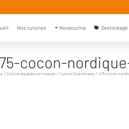
rch
ueil
Nos cuisines
Novacucina
Destockage
75-cocon-nordique
e
/
Cuisine équipée sur-mesure
/
Cuisine Scandinave
/
475-cocon-nordi