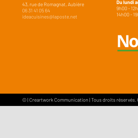
Du lundi a
43, rue de Romagnat, Aubière
9h00 - 12
06 31 41 05 64
14h00 - 1
ideacuisines@laposte.net
©
|
Creartwork Communication
| Tous droits réservés.