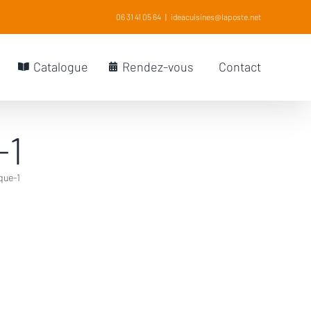
06 31 41 05 64
|
ideacuisines@laposte.net
Catalogue
Rendez-vous
Contact
-1
que-1