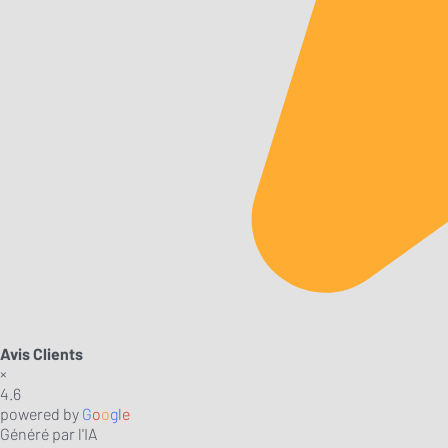
Avis Clients
×
4.6
powered by
G
o
o
g
l
e
Généré par l'IA