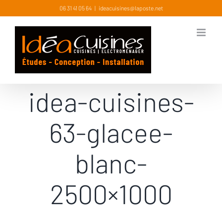
Skip
06 31 41 05 64
|
ideacuisines@laposte.net
to
content
idea-cuisines-
63-glacee-
blanc-
2500×1000