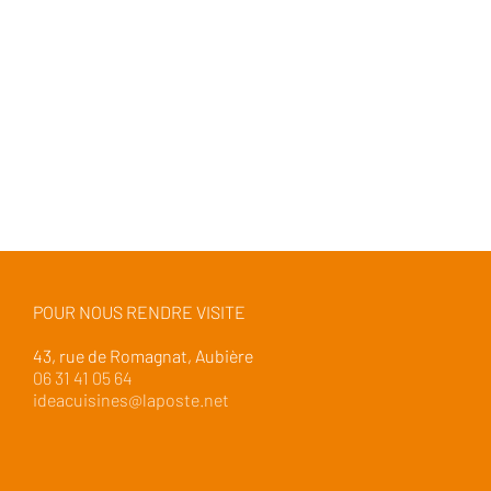
POUR NOUS RENDRE VISITE
43, rue de Romagnat, Aubière
06 31 41 05 64
ideacuisines@laposte.net