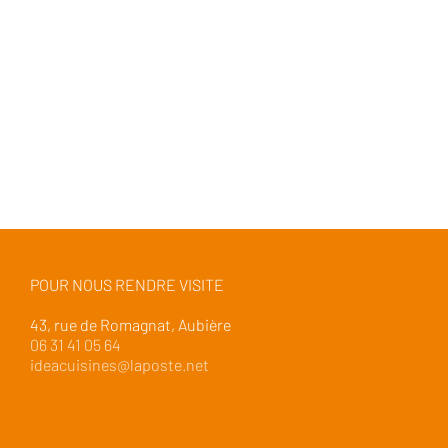
POUR NOUS RENDRE VISITE
43, rue de Romagnat, Aubière
06 31 41 05 64
ideacuisines@laposte.net