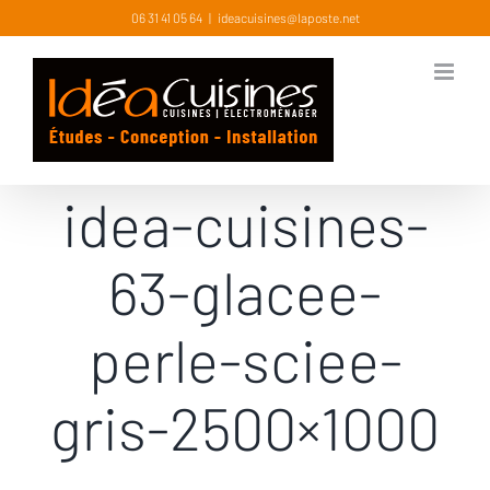
Skip
06 31 41 05 64
|
ideacuisines@laposte.net
to
content
idea-cuisines-
63-glacee-
perle-sciee-
gris-2500×1000