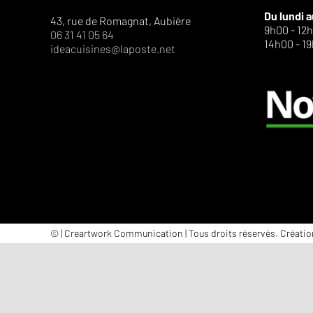
Du lundi a
43, rue de Romagnat, Aubière
9h00 - 12
06 31 41 05 64
14h00 - 1
ideacuisines@laposte.net
©
|
Creartwork Communication
| Tous droits réservés. Créatio