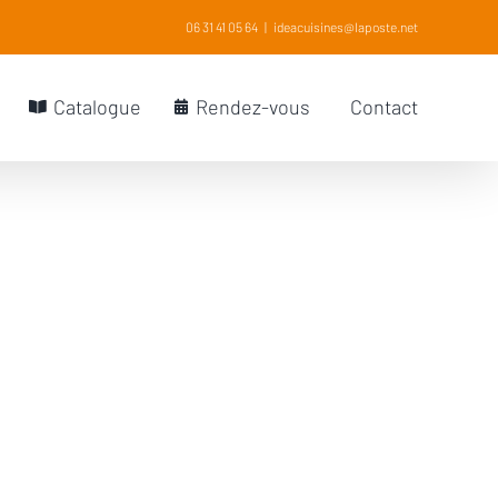
06 31 41 05 64
|
ideacuisines@laposte.net
Catalogue
Rendez-vous
Contact