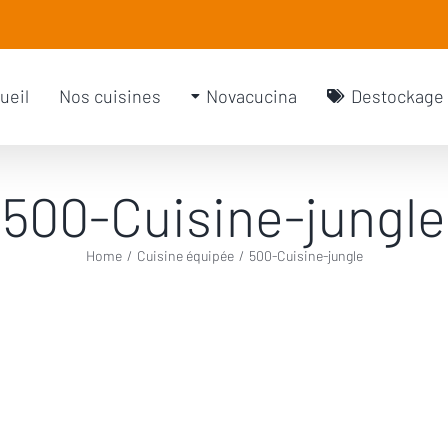
rch
ueil
Nos cuisines
Novacucina
Destockage
500-Cuisine-jungle
Home
/
Cuisine équipée
/
500-Cuisine-jungle