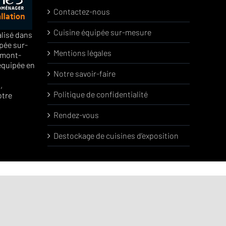
Contactez-nous
Cuisine équipée sur-mesure
alisé dans
pée sur-
Mentions légales
rmont-
équipée en
Notre savoir-faire
,
Politique de confidentialité
otre
Rendez-vous
Destockage de cuisines d’exposition