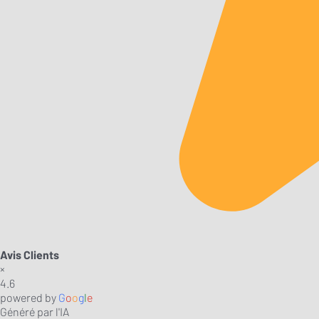
Avis Clients
×
4.6
powered by
G
o
o
g
l
e
Généré par l'IA