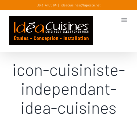
Skip
06 31 41 05 64
|
ideacuisines@laposte.net
to
content
icon-cuisiniste-
independant-
idea-cuisines