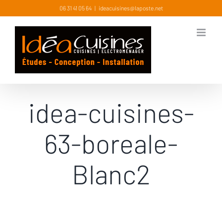
Skip
06 31 41 05 64
|
ideacuisines@laposte.net
to
content
idea-cuisines-
63-boreale-
Blanc2