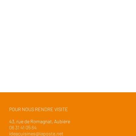
POUR NOUS RENDRE VISITE
43, rue de Romagnat, Aubière
06 31 41 05 64
ideacuisines@laposte.net