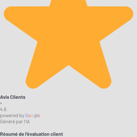
Avis Clients
×
4.6
powered by
G
o
o
g
l
e
Généré par l'IA
Résumé de l’évaluation client