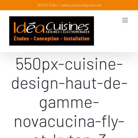
Skip
06 31 41 05 64
|
ideacuisines@laposte.net
to
content
550px-cuisine-
design-haut-de-
gamme-
novacucina-fly-