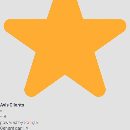
Avis Clients
×
4.6
powered by
G
o
o
g
l
e
Généré par l'IA