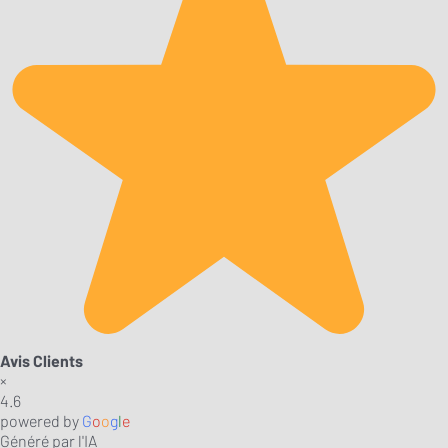
Avis Clients
×
4.6
powered by
G
o
o
g
l
e
Généré par l'IA