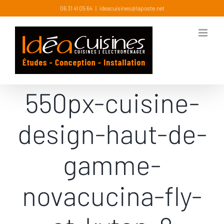
Skip
06 31 41 05 64
|
ideacuisines@laposte.net
to
content
550px-cuisine-
design-haut-de-
gamme-
novacucina-fly-