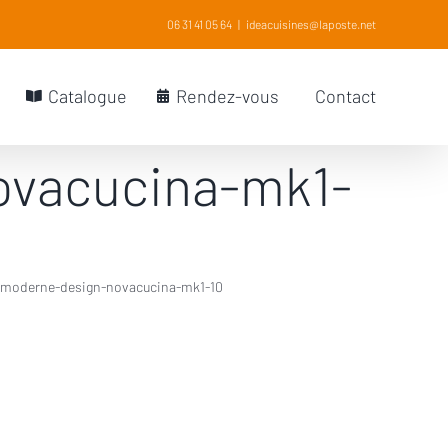
06 31 41 05 64
|
ideacuisines@laposte.net
Catalogue
Rendez-vous
Contact
ovacucina-mk1-
-moderne-design-novacucina-mk1-10