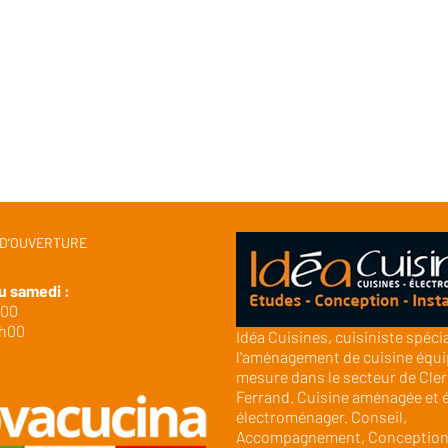
 D’OUVERTURE
u samedi :
h00
9h00
Idéa Cuisines, cuisiniste spéci
l'aménagement de cuisine équi
mesure dans le secteur de Cle
Ferrand. Cuisine aménagée et 
électroménager. Conseil,
Accompagnement, Conception