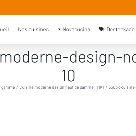
rch
ueil
Nos cuisines
Novacucina
Destockage
-moderne-design-n
10
de gamme
/
Cuisine moderne design haut de gamme : MK1
/
550px-cuisine