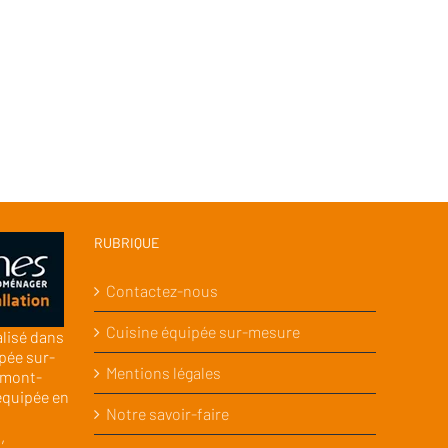
RUBRIQUE
Contactez-nous
Cuisine équipée sur-mesure
alisé dans
pée sur-
Mentions légales
rmont-
équipée en
Notre savoir-faire
,