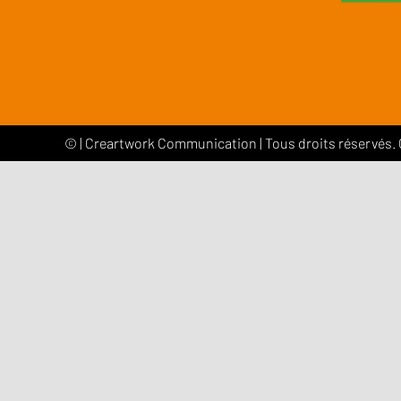
©
|
Creartwork Communication
| Tous droits réservés.