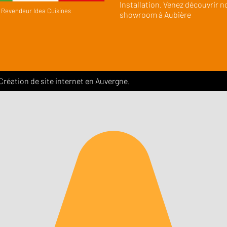
Installation. Venez découvrir n
Revendeur Idea Cuisines
showroom à Aubière
 Création de site internet en Auvergne.