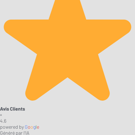
Avis Clients
×
4.6
powered by
G
o
o
g
l
e
Généré par l'IA