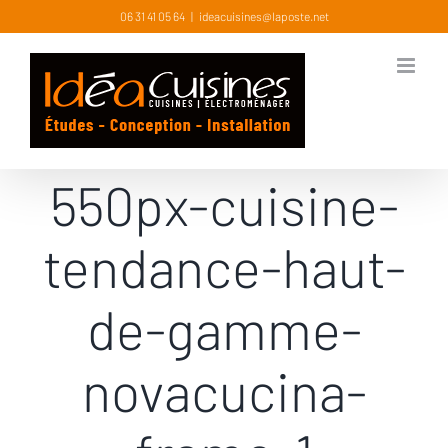
Skip
06 31 41 05 64
|
ideacuisines@laposte.net
to
content
550px-cuisine-
tendance-haut-
de-gamme-
novacucina-