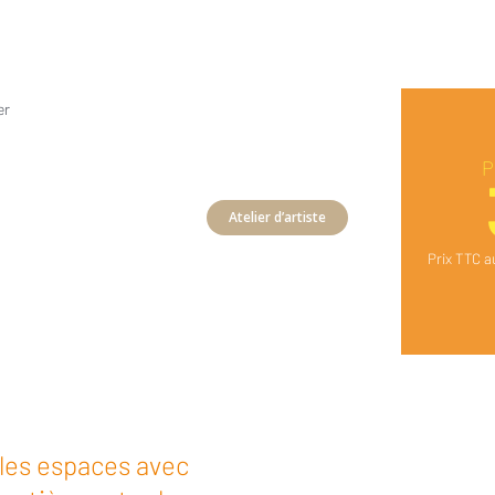
er
P
Atelier d’artiste
Prix TTC a
Vous devriez 
également aimer
 les espaces avec