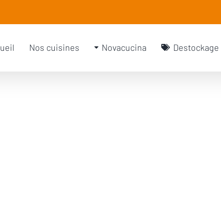
rch
ueil
Nos cuisines
Novacucina
Destockage