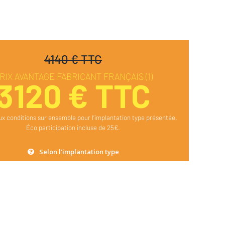
4140 € TTC
RIX AVANTAGE FABRICANT FRANÇAIS (1)
3120 € TTC
ux conditions sur ensemble pour l’implantation type présentée.
Éco participation incluse de 25€.
Selon l’implantation type