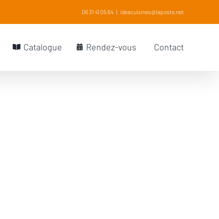
06 31 41 05 64
|
ideacuisines@laposte.net
Catalogue
Rendez-vous
Contact