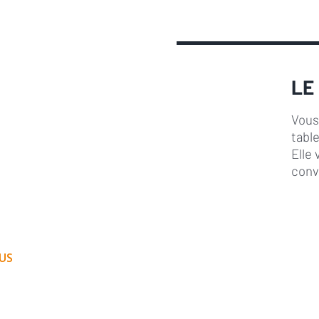
LE
Vous
table
Elle
conv
OUS